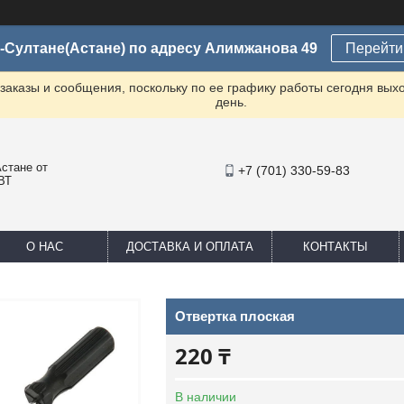
-Султане(Астане) по адресу Алимжанова 49
Перейти 
заказы и сообщения, поскольку по ее графику работы сегодня вых
день.
стане от
+7 (701) 330-59-83
ВТ
О НАС
ДОСТАВКА И ОПЛАТА
КОНТАКТЫ
Отвертка плоская
220 ₸
В наличии