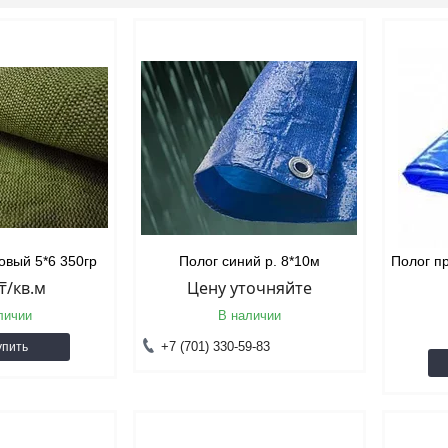
овый 5*6 350гр
Полог синий р. 8*10м
Полог п
 ₸/кв.м
Цену уточняйте
личии
В наличии
+7 (701) 330-59-83
упить