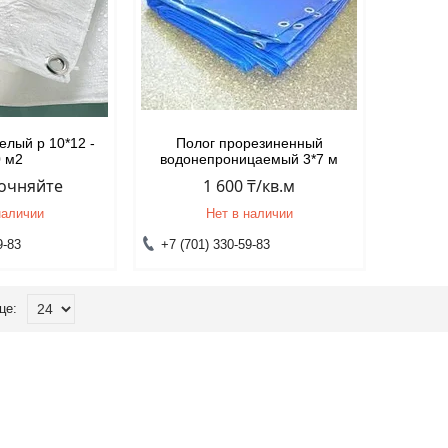
елый р 10*12 -
Полог прорезиненный
0 м2
водонепроницаемый 3*7 м
точняйте
1 600 ₸/кв.м
наличии
Нет в наличии
9-83
+7 (701) 330-59-83