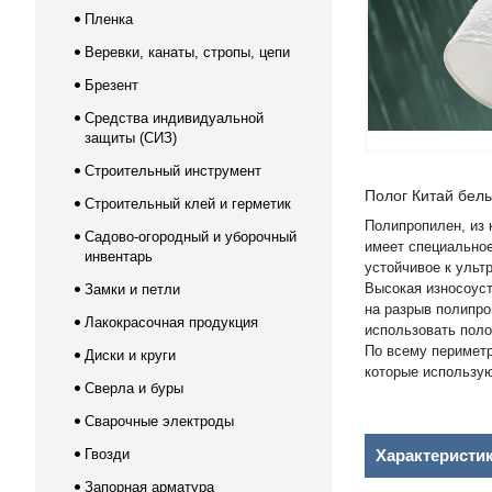
Пленка
Веревки, канаты, стропы, цепи
Брезент
Средства индивидуальной
защиты (СИЗ)
Строительный инструмент
Полог Китай белы
Строительный клей и герметик
Полипропилен, из к
Садово-огородный и уборочный
имеет специальное
инвентарь
устойчивое к уль
Высокая износоуст
Замки и петли
на разрыв полипро
Лакокрасочная продукция
использовать поло
По всему перимет
Диски и круги
которые использую
Сверла и буры
Сварочные электроды
Гвозди
Характеристи
Запорная арматура