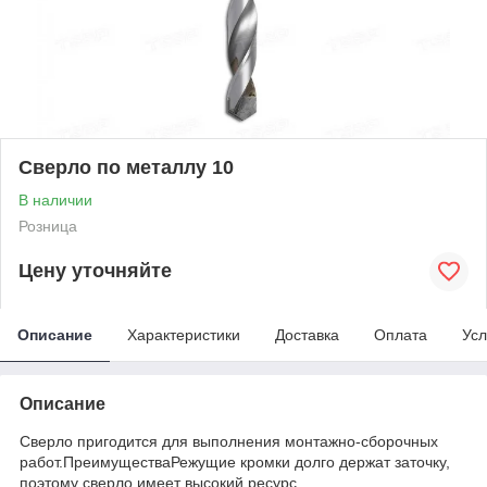
Сверло по металлу 10
В наличии
Розница
Цену уточняйте
Описание
Характеристики
Доставка
Оплата
Усл
Описание
Сверло пригодится для выполнения монтажно-сборочных
работ.ПреимуществаРежущие кромки долго держат заточку,
поэтому сверло имеет высокий ресурс