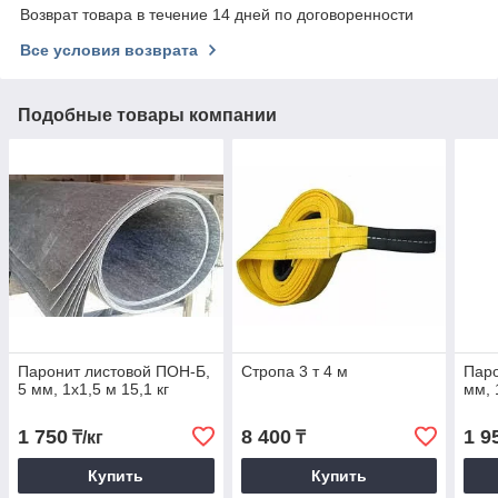
Возврат товара в течение 14 дней по договоренности
Все условия возврата
Подобные товары компании
Паронит листовой ПОН-Б,
Стропа 3 т 4 м
Паро
5 мм, 1х1,5 м 15,1 кг
мм, 
1 750
8 400
1 9
₸/кг
₸
Купить
Купить