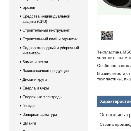
Брезент
Средства индивидуальной
защиты (СИЗ)
Строительный инструмент
Строительный клей и герметик
Садово-огородный и уборочный
Техпластина МБС
инвентарь
уплотнить съемн
Замки и петли
Особенно важно э
Лакокрасочная продукция
В зависимости о
техпластины, пищ
Диски и круги
Сверла и буры
Сварочные электроды
Характеристи
Гвозди
Основные ат
Запорная арматура
Шланги
Страна произво