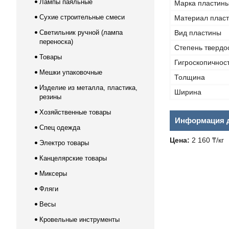
Лампы паяльные
Марка пластин
Сухие строительные смеси
Материал плас
Светильник ручной (лампа
Вид пластины
переноска)
Степень твердо
Товары
Гигроскопичнос
Мешки упаковочные
Толщина
Изделие из металла, пластика,
Ширина
резины
Хозяйственные товары
Информация д
Спец одежда
Цена:
2 160 ₸/кг
Электро товары
Канцелярские товары
Миксеры
Фляги
Весы
Кровельные инструменты