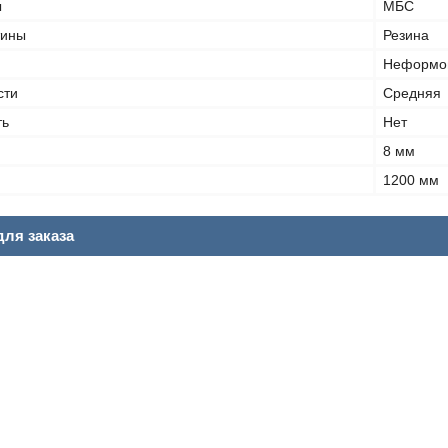
ы
МБС
тины
Резина
Неформов
сти
Средняя
ть
Нет
8 мм
1200 мм
ля заказа