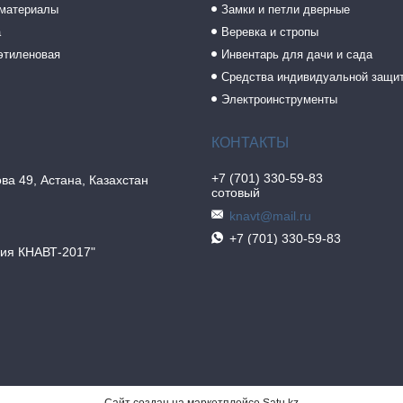
 материалы
Замки и петли дверные
а
Веревка и стропы
этиленовая
Инвентарь для дачи и сада
Средства индивидуальной защи
Электроинструменты
+7 (701) 330-59-83
ва 49, Астана, Казахстан
сотовый
knavt@mail.ru
+7 (701) 330-59-83
ия КНАВТ-2017"
Сайт создан на маркетплейсе
Satu.kz