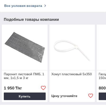
Все условия возврата
Подобные товары компании
Паронит листовой ПМБ, 1
Хомут пластиковый 5х350
Гвоз
мм, 1х1,5 м 3 кг
150
1 950
800
₸/кг
Цену уточняйте
Купить