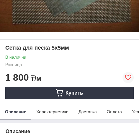
Сетка для песка 5х5мм
В наличии
Розница
1 800
₸/м
Купить
Описание
Характеристики
Доставка
Оплата
Усл
Описание