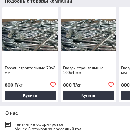
Подобные товары компании
Гвозди строительные 70х3
Гвозди строительные
Гвоз
мм
100х4 мм
мм
800
800
800
₸/кг
₸/кг
Купить
Купить
О нас
Рейтинг не сформирован
Менее 5 отзывов за последний год