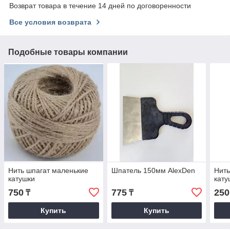
Возврат товара в течение 14 дней по договоренности
Все условия возврата
Подобные товары компании
Нить шпагат маленькие
Шпатель 150мм AlexDen
Нить
катушки
кату
750
775
250
₸
₸
Купить
Купить