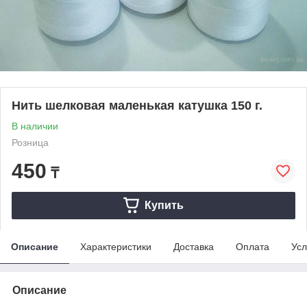
Нить шелковая маленькая катушка 150 г.
В наличии
Розница
450
₸
Купить
Описание
Характеристики
Доставка
Оплата
Усл
Описание