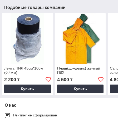
Подобные товары компании
Лента ПИЛ 45см*100м
Плащ(дождевик) желтый
Сапо
(0,4мм)
ПВХ
зеле
2 200
4 500
4 8
₸
₸
Купить
Купить
О нас
Рейтинг не сформирован