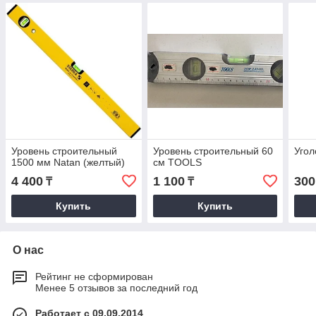
Уровень строительный
Уровень строительный 60
Угол
1500 мм Natan (желтый)
см TOOLS
4 400
1 100
300
₸
₸
Купить
Купить
О нас
Рейтинг не сформирован
Менее 5 отзывов за последний год
Работает с 09.09.2014