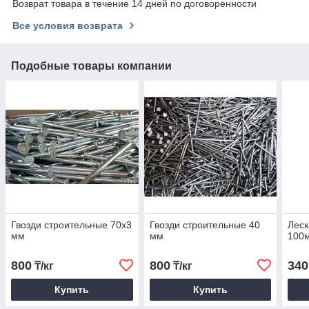
Возврат товара в течение 14 дней по договоренности
Все условия возврата
Подобные товары компании
Гвозди строительные 70х3
Гвозди строительные 40
Леск
мм
мм
100м
800
800
340
₸/кг
₸/кг
Купить
Купить