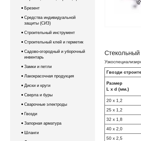
Брезент
Средства индивидуальной
защиты (СИЗ)
Строительный инструмент
Строительный клей и герметик
Садово-огородный и уборочный
Стекольный 
инвентарь
Узкоспециализиро
Замки и петли
Гвозди строит
Лакокрасочная продукция
Размер
Диски и круги
L x d (мм.)
Сверла и буры
20 x 1,2
Сварочные электроды
25 x 1,2
Гвозди
32 x 1,8
Запорная арматура
40 x 2,0
Шланги
50 x 2,5