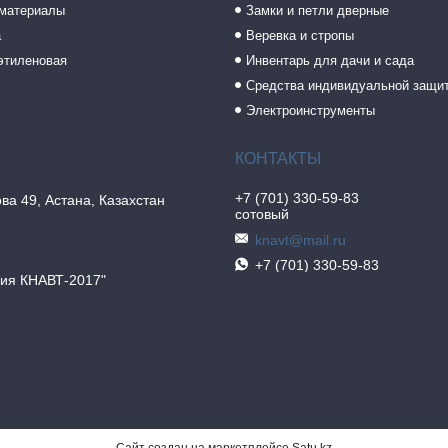
 материалы
Замки и петли дверные
а
Веревка и стропы
этиленовая
Инвентарь для дачи и сада
Средства индивидуальной защи
Электроинструменты
+7 (701) 330-59-83
ва 49, Астана, Казахстан
сотовый
knavt@mail.ru
+7 (701) 330-59-83
ия КНАВТ-2017"
Сайт создан на маркетплейсе
Satu.kz