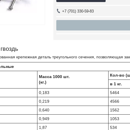
+7 (701) 330-59-83
гвоздь
ванная крепежная деталь треугольного сечения, позволяющая закр
ельные
Кол-во (ш
Масса 1000 шт.
(кг.)
в 1 кг.
0,183
5464
0,219
4566
0,640
1562
0,949
1053
1,87
534