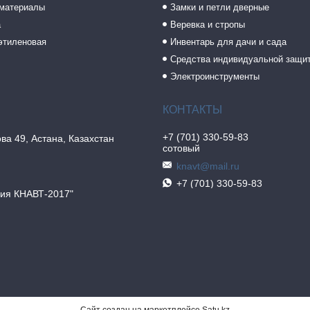
 материалы
Замки и петли дверные
а
Веревка и стропы
этиленовая
Инвентарь для дачи и сада
Средства индивидуальной защи
Электроинструменты
+7 (701) 330-59-83
ва 49, Астана, Казахстан
сотовый
knavt@mail.ru
+7 (701) 330-59-83
ия КНАВТ-2017"
Сайт создан на маркетплейсе
Satu.kz