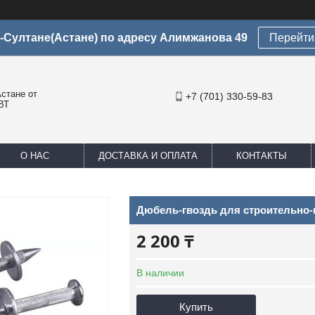
-Султане(Астане) по адресу Алимжанова 49
Перейти 
стане от
+7 (701) 330-59-83
ВТ
О НАС
ДОСТАВКА И ОПЛАТА
КОНТАКТЫ
Дюбель-гвоздь для строительно-
2 200 ₸
В наличии
Купить