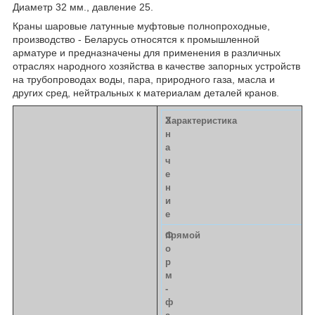
Диаметр 32 мм., давление 25.
Краны шаровые латунные муфтовые полнопроходные,
производство - Беларусь относятся к промышленной
арматуре и предназначены для применения в различных
отраслях народного хозяйства в качестве запорных устройств
на трубопроводах воды, пара, природного газа, масла и
других сред, нейтральных к материалам деталей кранов.
З
Характеристика
н
а
ч
е
н
и
е
Ф
прямой
о
р
м
-
ф