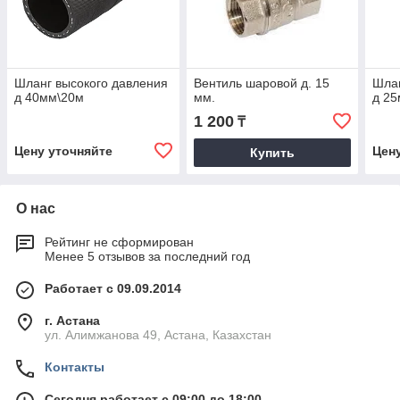
Шланг высокого давления
Вентиль шаровой д. 15
Шлан
д 40мм\20м
мм.
д 25
1 200
₸
Цену уточняйте
Цен
Купить
О нас
Рейтинг не сформирован
Менее 5 отзывов за последний год
Работает с 09.09.2014
г. Астана
ул. Алимжанова 49, Астана, Казахстан
Контакты
Сегодня работает с 09:00 до 18:00