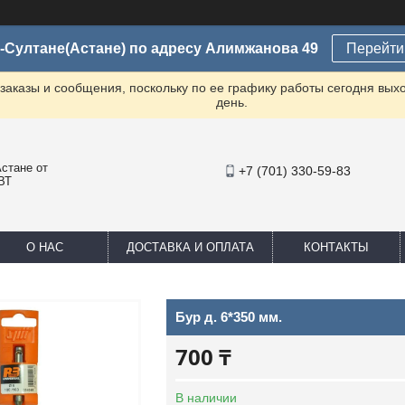
-Султане(Астане) по адресу Алимжанова 49
Перейти 
заказы и сообщения, поскольку по ее графику работы сегодня вых
день.
стане от
+7 (701) 330-59-83
ВТ
О НАС
ДОСТАВКА И ОПЛАТА
КОНТАКТЫ
Бур д. 6*350 мм.
700 ₸
В наличии